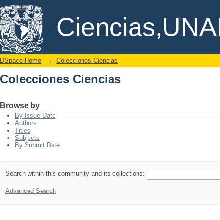
Colecciones Ciencias
DSpace/Manakin Repository
Ciencias,UN
DSpace Home
→
Colecciones Ciencias
Colecciones Ciencias
Browse by
By Issue Date
Authors
Titles
Subjects
By Submit Date
Search within this community and its collections:
Advanced Search