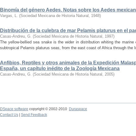
Binomía del género Aedes. Notas sobre los Aedes mexica
Vargas, L.
(
Sociedad Mexicana de Historia Natural
,
1948
)
Distribución de la culebra de mar Pelamis platurus en el p
Casas-Andreu, G.
(
Sociedad Mexicana de Historia Natural
,
1997
)
The yellow-bellied sea snake is the wider in distribution whiting the marine 
subtropical Pelamis platurus seas, from the east coast of Africa through the I
Anfibios, Reptiles y otros animales de la Expedición Malas
España, un capítulo inédito de la Zoología Mexicana
Casas-Andreu, G.
(
Sociedad Mexicana de Historia Natural
,
2005
)
DSpace software
copyright © 2002-2010
Duraspace
Contact Us
|
Send Feedback