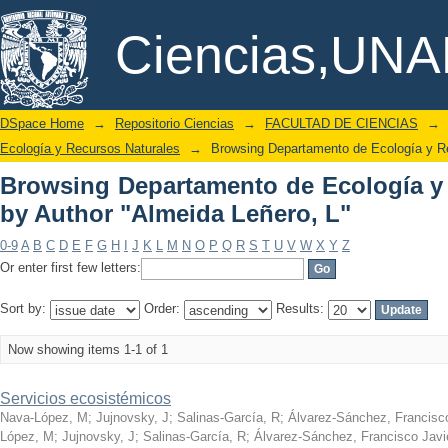
Browsing Departamento de Ecología 
DSpace/Manakin Repository
Ciencias,UN
Leñero, L"
DSpace Home
→
Repositorio Ciencias
→
FACULTAD DE CIENCIAS
→
Ecología y Recursos Naturales
→
Browsing Departamento de Ecología y Re
Browsing Departamento de Ecología y
by Author "Almeida Leñero, L"
0-9
A
B
C
D
E
F
G
H
I
J
K
L
M
N
O
P
Q
R
S
T
U
V
W
X
Y
Z
Or enter first few letters:
Sort by:
Order:
Results:
Now showing items 1-1 of 1
Servicios ecosistémicos
Nava-López, M
;
Jujnovsky, J
;
Salinas-García, R
;
Álvarez-Sánchez, Francisco
López, M
;
Jujnovsky, J
;
Salinas-García, R
;
Álvarez-Sánchez, Francisco Javi