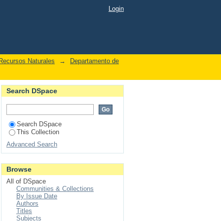
by Author "Hernández-
Login
Recursos Naturales
→
Departamento de
Search DSpace
Search DSpace
This Collection
Advanced Search
Browse
All of DSpace
Communities & Collections
By Issue Date
Authors
Titles
Subjects