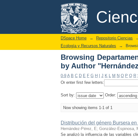
Browsing Departament
DSpace/Manakin Repository
Cien
Pérez, E"
DSpace Home
→
Repositorio Ciencias
Ecología y Recursos Naturales
→
Browsi
Browsing Departament
by Author "Hernández
0-9
A
B
C
D
E
F
G
H
I
J
K
L
M
N
O
P
Q
R
Or enter first few letters:
Sort by:
Order:
Now showing items 1-1 of 1
Distribución del género Bursera en 
Hernández-Pérez, E
;
González-Espinosa, 
Se analizó la influencia de las variables c