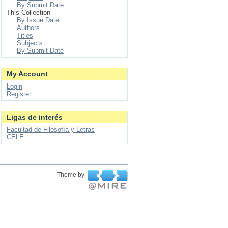
By Submit Date
This Collection
By Issue Date
Authors
Titles
Subjects
By Submit Date
My Account
Login
Register
Ligas de interés
Facultad de Filosofía y Letras
CELE
Theme by