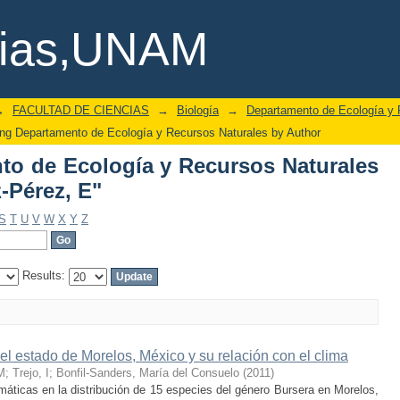
o de Ecología y Recursos Naturales 
cias,UNAM
→
FACULTAD DE CIENCIAS
→
Biología
→
Departamento de Ecología y 
ng Departamento de Ecología y Recursos Naturales by Author
o de Ecología y Recursos Naturales
-Pérez, E"
S
T
U
V
W
X
Y
Z
Results:
el estado de Morelos, México y su relación con el clima
M
;
Trejo, I
;
Bonfil-Sanders, María del Consuelo
(
2011
)
limáticas en la distribución de 15 especies del género Bursera en Morelos,