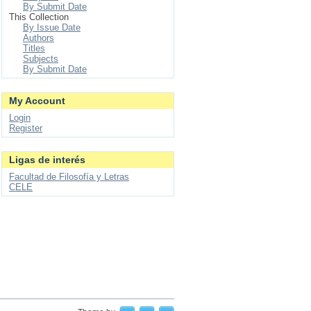
By Submit Date
This Collection
By Issue Date
Authors
Titles
Subjects
By Submit Date
My Account
Login
Register
Ligas de interés
Facultad de Filosofía y Letras
CELE