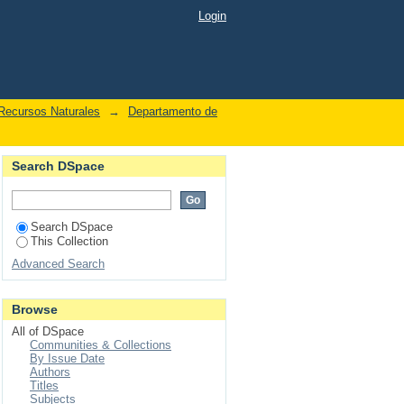
by Author "Valencia-
Login
Recursos Naturales
→
Departamento de
Search DSpace
Search DSpace
This Collection
Advanced Search
Browse
All of DSpace
Communities & Collections
By Issue Date
Authors
Titles
Subjects