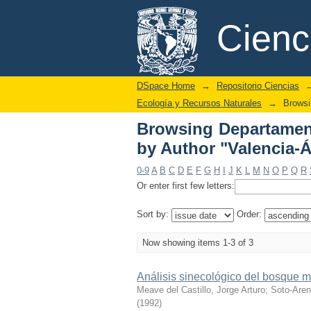
Browsing Departamen
DSpace/Manakin Repository
Cien
Ávalos, Susana"
DSpace Home
→
Repositorio Ciencias
Ecología y Recursos Naturales
→
Browsi
Browsing Departament
by Author "Valencia-
0-9
A
B
C
D
E
F
G
H
I
J
K
L
M
N
O
P
Q
R
Or enter first few letters:
Sort by:
Order:
Now showing items 1-3 of 3
Análisis sinecológico del bosque m
Meave del Castillo, Jorge Arturo
;
Soto-Are
(
1992
)