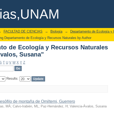
to de Ecología y Recursos Naturales 
cias,UNAM
→
FACULTAD DE CIENCIAS
→
Biología
→
Departamento de Ecología y 
ng Departamento de Ecología y Recursos Naturales by Author
o de Ecología y Recursos Naturales
Ávalos, Susana"
S
T
U
V
W
X
Y
Z
Results:
esófilo de montaña de Omiltemi, Guerrero
nas, MÁ
;
Calvo-Irabién, ML
;
Paz-Hernández, H
;
Valencia-Ávalos, Susana