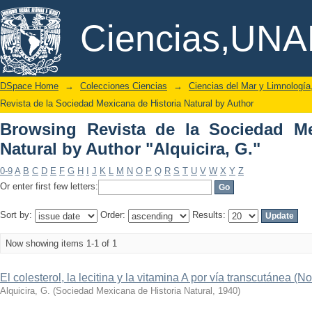
Browsing Revista de la Sociedad M
DSpace/Manakin Repository
Ciencias,UN
"Alquicira, G."
DSpace Home
→
Colecciones Ciencias
→
Ciencias del Mar y Limnologí
Revista de la Sociedad Mexicana de Historia Natural by Author
Browsing Revista de la Sociedad Me
Natural by Author "Alquicira, G."
0-9
A
B
C
D
E
F
G
H
I
J
K
L
M
N
O
P
Q
R
S
T
U
V
W
X
Y
Z
Or enter first few letters:
Sort by:
Order:
Results:
Now showing items 1-1 of 1
El colesterol, la lecitina y la vitamina A por vía transcutánea (No
Alquicira, G.
(
Sociedad Mexicana de Historia Natural
,
1940
)