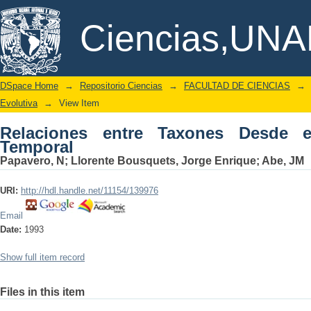
Relaciones entre Taxones Desde el Pun
DSpace/Manakin Repository
Ciencias,UN
DSpace Home
→
Repositorio Ciencias
→
FACULTAD DE CIENCIAS
→
Evolutiva
→
View Item
Relaciones entre Taxones Desde 
Temporal
Papavero, N
;
Llorente Bousquets, Jorge Enrique
;
Abe, JM
URI:
http://hdl.handle.net/11154/139976
Email
Date:
1993
Show full item record
Files in this item