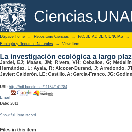
La investigación ecológica a largo pla
DSpace/Manakin Repository
Ciencias,UN
DSpace Home
→
Repositorio Ciencias
→
FACULTAD DE CIENCIAS
→
Ecología y Recursos Naturales
→
View Item
La investigación ecológica a largo pla
Jardel, EJ
;
Maass, JM
;
Rivera, VH
;
Ceballos, G
;
Medellín
Hernández, L
;
Ayala, R
;
Alcocer-Durand, J
;
Arredondo, J
Javier
;
Calderón, LE
;
Castillo, A
;
García-Franco, JG
;
Godíne
URI:
http://hdl.handle.net/11154/141784
Email
Date:
2011
Show full item record
Files in this item