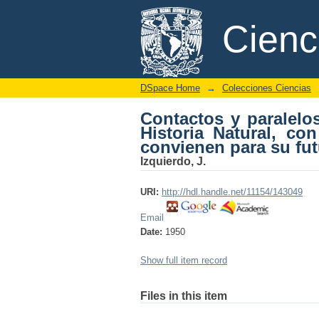
Contactos y paralelo
DSpace/Manakin Repository
Cien
precursora, y diverge
DSpace Home
→
Colecciones Ciencias
Contactos y paralelo
Historia Natural, co
convienen para su fu
Izquierdo, J.
URI:
http://hdl.handle.net/11154/143049
Email
Date:
1950
Show full item record
Files in this item