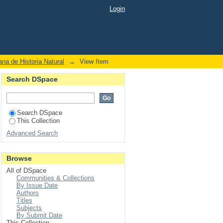
toria Natural, con su
Login
na de Historia Natural
→
View Item
Search DSpace
Search DSpace
This Collection
Advanced Search
Browse
All of DSpace
Communities & Collections
By Issue Date
Authors
Titles
Subjects
By Submit Date
This Collection