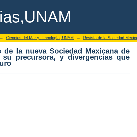
s de la nueva Sociedad Mexicana de His
cias,UNAM
ncias que convienen para su futuro
→
Ciencias del Mar y Limnología, UNAM
→
Revista de la Sociedad Mexica
s de la nueva Sociedad Mexicana de
n su precursora, y divergencias que
turo