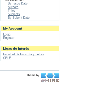
By Issue Date
Authors
Titles
Subjects
By Submit Date
My Account
Login
Register
Ligas de interés
Facultad de Filosofía y Letras
CELE
Theme by