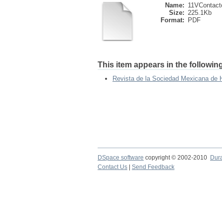
Name:
11VContacto
Size:
225.1Kb
Format:
PDF
This item appears in the following
Revista de la Sociedad Mexicana de H
DSpace software
copyright © 2002-2010
Dur
Contact Us
|
Send Feedback