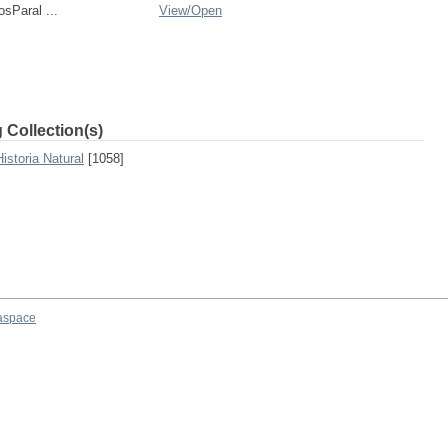
sParal ...
View/
Open
 Collection(s)
istoria Natural
[1058]
aspace