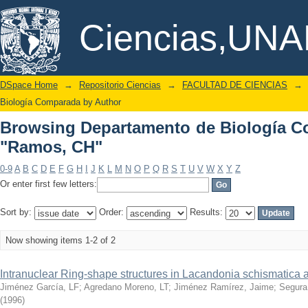
Browsing Departamento de Biología C
DSpace/Manakin Repository
Ciencias,UN
DSpace Home
→
Repositorio Ciencias
→
FACULTAD DE CIENCIAS
→
Biología Comparada by Author
Browsing Departamento de Biología C
"Ramos, CH"
0-9
A
B
C
D
E
F
G
H
I
J
K
L
M
N
O
P
Q
R
S
T
U
V
W
X
Y
Z
Or enter first few letters:
Sort by:
Order:
Results:
Now showing items 1-2 of 2
Intranuclear Ring-shape structures in Lacandonia schismatica 
Jiménez García, LF
;
Agredano Moreno, LT
;
Jiménez Ramírez, Jaime
;
Segura
(
1996
)